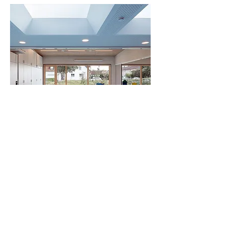
EIN HAUS FÜR KINDER
NEUBURG A.D. DONAU